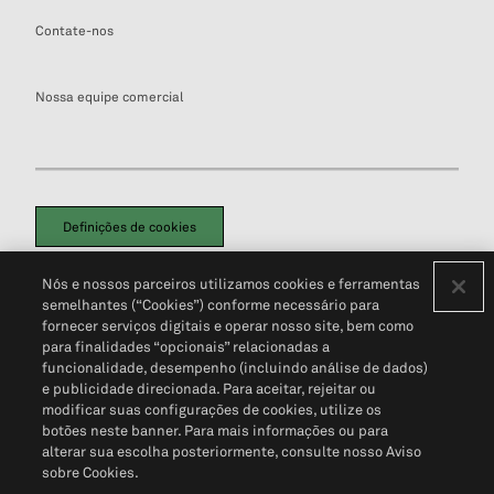
Contate-nos
Nossa equipe comercial
Definições de cookies
Disclaimers Legais
Termos de Uso
Aviso de Cookies
Nós e nossos parceiros utilizamos cookies e ferramentas
Política de Privacidade
Portal de privacidade do cliente (em inglês)
semelhantes (“Cookies”) conforme necessário para
Não Venda Minhas Informações Pessoais
© 2026 S&P Global
fornecer serviços digitais e operar nosso site, bem como
para finalidades “opcionais” relacionadas a
funcionalidade, desempenho (incluindo análise de dados)
e publicidade direcionada. Para aceitar, rejeitar ou
modificar suas configurações de cookies, utilize os
botões neste banner. Para mais informações ou para
alterar sua escolha posteriormente, consulte nosso Aviso
sobre Cookies.