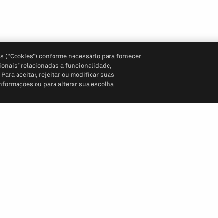
s (“Cookies”) conforme necessário para fornecer
ionais” relacionadas a funcionalidade,
ara aceitar, rejeitar ou modificar suas
informações ou para alterar sua escolha
Siga-nos