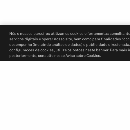
Nós e nossos parceiros utilizamos cookies e ferramentas semelhante
serviços digitais e operar nosso site, bem como para finalidades “opc
desempenho (incluindo análise de dados) e publicidade direcionada. P
configurações de cookies, utilize os botões neste banner. Para mais 
posteriormente, consulte nosso Aviso sobre Cookies.