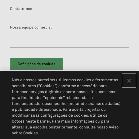
Contate-nos
Nossa equipe comercial
Definições de cookies
Disclaimers Legais
Termos de Uso
Aviso de Cookies
Nós e nossos parceiros utilizamos cookies e ferramentas
Política de Privacidade
Portal de privacidade do cliente (em inglês)
semelhantes (“Cookies”) conforme necessário para
Não Venda Minhas Informações Pessoais
© 2026 S&P Global
fornecer serviços digitais e operar nosso site, bem como
para finalidades “opcionais” relacionadas a
funcionalidade, desempenho (incluindo análise de dados)
e publicidade direcionada. Para aceitar, rejeitar ou
modificar suas configurações de cookies, utilize os
botões neste banner. Para mais informações ou para
alterar sua escolha posteriormente, consulte nosso Aviso
sobre Cookies.