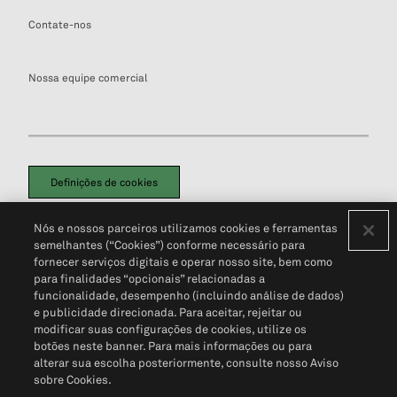
Contate-nos
Nossa equipe comercial
Definições de cookies
Disclaimers Legais
Termos de Uso
Aviso de Cookies
Nós e nossos parceiros utilizamos cookies e ferramentas
Política de Privacidade
Portal de privacidade do cliente (em inglês)
semelhantes (“Cookies”) conforme necessário para
Não Venda Minhas Informações Pessoais
© 2026 S&P Global
fornecer serviços digitais e operar nosso site, bem como
para finalidades “opcionais” relacionadas a
funcionalidade, desempenho (incluindo análise de dados)
e publicidade direcionada. Para aceitar, rejeitar ou
modificar suas configurações de cookies, utilize os
botões neste banner. Para mais informações ou para
alterar sua escolha posteriormente, consulte nosso Aviso
sobre Cookies.