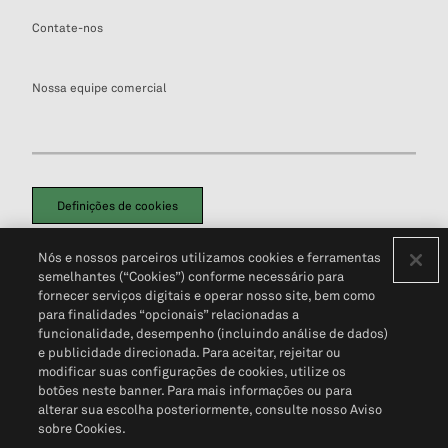
Contate-nos
Nossa equipe comercial
Definições de cookies
Disclaimers Legais
Termos de Uso
Aviso de Cookies
Nós e nossos parceiros utilizamos cookies e ferramentas
Política de Privacidade
Portal de privacidade do cliente (em inglês)
semelhantes (“Cookies”) conforme necessário para
Não Venda Minhas Informações Pessoais
© 2026 S&P Global
fornecer serviços digitais e operar nosso site, bem como
para finalidades “opcionais” relacionadas a
funcionalidade, desempenho (incluindo análise de dados)
e publicidade direcionada. Para aceitar, rejeitar ou
modificar suas configurações de cookies, utilize os
botões neste banner. Para mais informações ou para
alterar sua escolha posteriormente, consulte nosso Aviso
sobre Cookies.