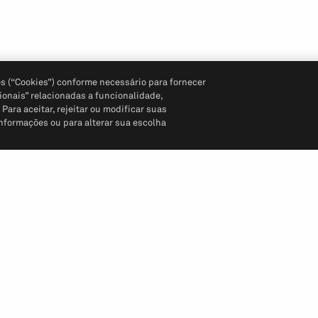
s (“Cookies”) conforme necessário para fornecer
ionais” relacionadas a funcionalidade,
ara aceitar, rejeitar ou modificar suas
informações ou para alterar sua escolha
Siga-nos