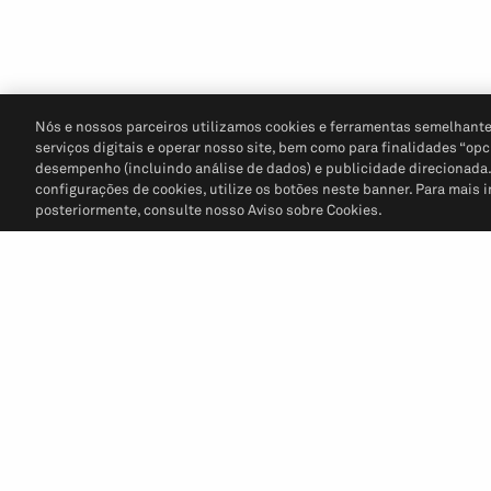
Nós e nossos parceiros utilizamos cookies e ferramentas semelhante
serviços digitais e operar nosso site, bem como para finalidades “opc
desempenho (incluindo análise de dados) e publicidade direcionada. P
configurações de cookies, utilize os botões neste banner. Para mais 
posteriormente, consulte nosso Aviso sobre Cookies.