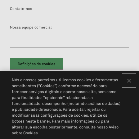
Contate-nos
Nossa equipe comercial
Definições de cookies
Disclaimers Legais
Termos de Uso
Aviso de Cookies
Nós e nossos parceiros utilizamos cookies e ferramentas
Política de Privacidade
Portal de privacidade do cliente (em inglês)
semelhantes (“Cookies”) conforme necessário para
Não Venda Minhas Informações Pessoais
© 2026 S&P Global
fornecer serviços digitais e operar nosso site, bem como
para finalidades “opcionais” relacionadas a
funcionalidade, desempenho (incluindo análise de dados)
e publicidade direcionada. Para aceitar, rejeitar ou
modificar suas configurações de cookies, utilize os
botões neste banner. Para mais informações ou para
alterar sua escolha posteriormente, consulte nosso Aviso
sobre Cookies.