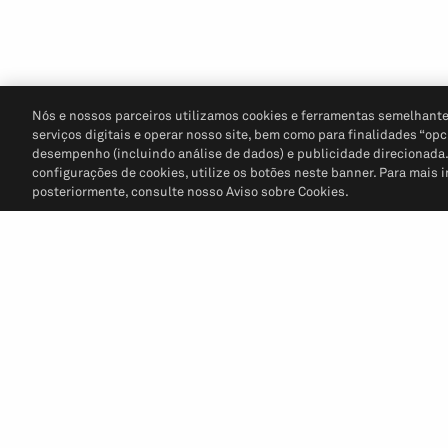
Nós e nossos parceiros utilizamos cookies e ferramentas semelhante
serviços digitais e operar nosso site, bem como para finalidades “opc
desempenho (incluindo análise de dados) e publicidade direcionada. P
configurações de cookies, utilize os botões neste banner. Para mais 
posteriormente, consulte nosso Aviso sobre Cookies.