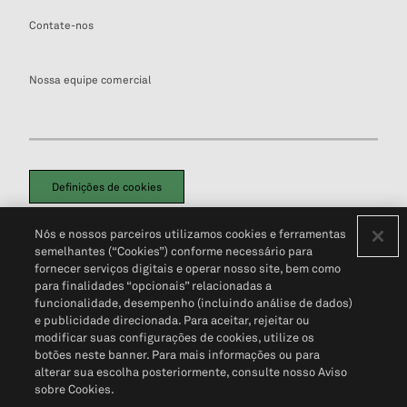
Contate-nos
Nossa equipe comercial
Definições de cookies
Disclaimers Legais
Termos de Uso
Aviso de Cookies
Nós e nossos parceiros utilizamos cookies e ferramentas
Política de Privacidade
Portal de privacidade do cliente (em inglês)
semelhantes (“Cookies”) conforme necessário para
Não Venda Minhas Informações Pessoais
© 2026 S&P Global
fornecer serviços digitais e operar nosso site, bem como
para finalidades “opcionais” relacionadas a
funcionalidade, desempenho (incluindo análise de dados)
e publicidade direcionada. Para aceitar, rejeitar ou
modificar suas configurações de cookies, utilize os
botões neste banner. Para mais informações ou para
alterar sua escolha posteriormente, consulte nosso Aviso
sobre Cookies.