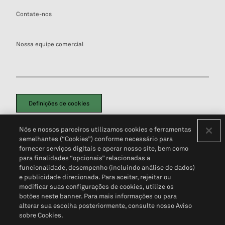
Contate-nos
Nossa equipe comercial
Definições de cookies
Disclaimers Legais
Termos de Uso
Aviso de Cookies
Nós e nossos parceiros utilizamos cookies e ferramentas
Política de Privacidade
Portal de privacidade do cliente (em inglês)
semelhantes (“Cookies”) conforme necessário para
Não Venda Minhas Informações Pessoais
© 2026 S&P Global
fornecer serviços digitais e operar nosso site, bem como
para finalidades “opcionais” relacionadas a
funcionalidade, desempenho (incluindo análise de dados)
e publicidade direcionada. Para aceitar, rejeitar ou
modificar suas configurações de cookies, utilize os
botões neste banner. Para mais informações ou para
alterar sua escolha posteriormente, consulte nosso Aviso
sobre Cookies.