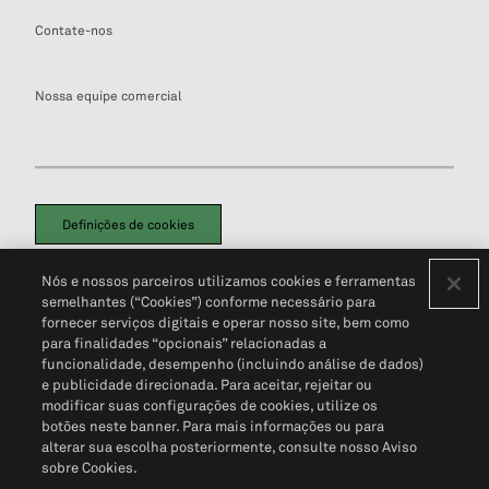
Contate-nos
Nossa equipe comercial
Definições de cookies
Disclaimers Legais
Termos de Uso
Aviso de Cookies
Nós e nossos parceiros utilizamos cookies e ferramentas
Política de Privacidade
Portal de privacidade do cliente (em inglês)
semelhantes (“Cookies”) conforme necessário para
Não Venda Minhas Informações Pessoais
© 2026 S&P Global
fornecer serviços digitais e operar nosso site, bem como
para finalidades “opcionais” relacionadas a
funcionalidade, desempenho (incluindo análise de dados)
e publicidade direcionada. Para aceitar, rejeitar ou
modificar suas configurações de cookies, utilize os
botões neste banner. Para mais informações ou para
alterar sua escolha posteriormente, consulte nosso Aviso
sobre Cookies.