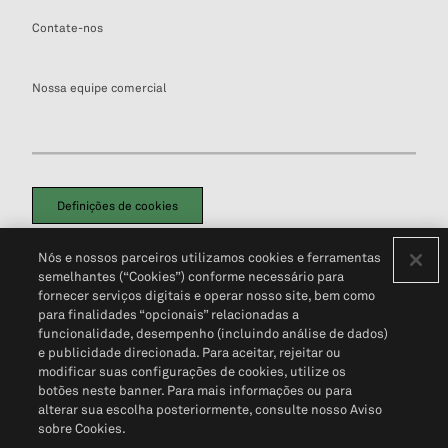
Contate-nos
Nossa equipe comercial
Definições de cookies
Disclaimers Legais
Termos de Uso
Aviso de Cookies
Nós e nossos parceiros utilizamos cookies e ferramentas
Política de Privacidade
Portal de privacidade do cliente (em inglês)
semelhantes (“Cookies”) conforme necessário para
Não Venda Minhas Informações Pessoais
© 2026 S&P Global
fornecer serviços digitais e operar nosso site, bem como
para finalidades “opcionais” relacionadas a
funcionalidade, desempenho (incluindo análise de dados)
e publicidade direcionada. Para aceitar, rejeitar ou
modificar suas configurações de cookies, utilize os
botões neste banner. Para mais informações ou para
alterar sua escolha posteriormente, consulte nosso Aviso
sobre Cookies.