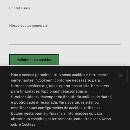
Contate-nos
Nossa equipe comercial
Definições de cookies
Disclaimers Legais
Termos de Uso
Aviso de Cookies
Nós e nossos parceiros utilizamos cookies e ferramentas
Política de Privacidade
Portal de privacidade do cliente (em inglês)
semelhantes (“Cookies”) conforme necessário para
Não Venda Minhas Informações Pessoais
© 2026 S&P Global
fornecer serviços digitais e operar nosso site, bem como
para finalidades “opcionais” relacionadas a
funcionalidade, desempenho (incluindo análise de dados)
e publicidade direcionada. Para aceitar, rejeitar ou
modificar suas configurações de cookies, utilize os
botões neste banner. Para mais informações ou para
alterar sua escolha posteriormente, consulte nosso Aviso
sobre Cookies.