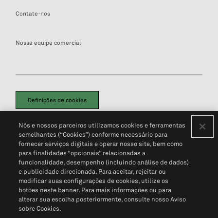
Contate-nos
Nossa equipe comercial
Definições de cookies
Disclaimers Legais
Termos de Uso
Aviso de Cookies
Nós e nossos parceiros utilizamos cookies e ferramentas
Política de Privacidade
Portal de privacidade do cliente (em inglês)
semelhantes (“Cookies”) conforme necessário para
Não Venda Minhas Informações Pessoais
© 2026 S&P Global
fornecer serviços digitais e operar nosso site, bem como
para finalidades “opcionais” relacionadas a
funcionalidade, desempenho (incluindo análise de dados)
e publicidade direcionada. Para aceitar, rejeitar ou
modificar suas configurações de cookies, utilize os
botões neste banner. Para mais informações ou para
alterar sua escolha posteriormente, consulte nosso Aviso
sobre Cookies.