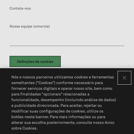
Contate-nos
Nossa equipe comercial
Definições de cookies
Disclaimers Legais
Termos de Uso
Aviso de Cookies
Nós e nossos parceiros utilizamos cookies e ferramentas
Política de Privacidade
Portal de privacidade do cliente (em inglês)
semelhantes (“Cookies”) conforme necessário para
Não Venda Minhas Informações Pessoais
© 2026 S&P Global
fornecer serviços digitais e operar nosso site, bem como
para finalidades “opcionais” relacionadas a
funcionalidade, desempenho (incluindo análise de dados)
e publicidade direcionada. Para aceitar, rejeitar ou
modificar suas configurações de cookies, utilize os
botões neste banner. Para mais informações ou para
alterar sua escolha posteriormente, consulte nosso Aviso
sobre Cookies.