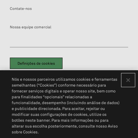
Contate-nos
Nossa equipe comercial
Definições de cookies
Disclaimers Legais
Termos de Uso
Aviso de Cookies
Nós e nossos parceiros utilizamos cookies e ferramentas
Política de Privacidade
Portal de privacidade do cliente (em inglês)
semelhantes (“Cookies”) conforme necessário para
Não Venda Minhas Informações Pessoais
© 2026 S&P Global
fornecer serviços digitais e operar nosso site, bem como
para finalidades “opcionais” relacionadas a
funcionalidade, desempenho (incluindo análise de dados)
e publicidade direcionada. Para aceitar, rejeitar ou
modificar suas configurações de cookies, utilize os
botões neste banner. Para mais informações ou para
alterar sua escolha posteriormente, consulte nosso Aviso
sobre Cookies.