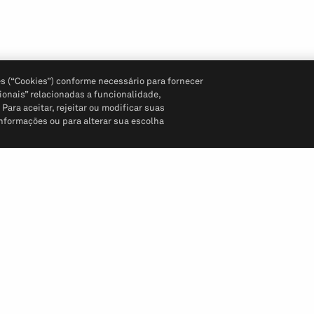
s (“Cookies”) conforme necessário para fornecer
ionais” relacionadas a funcionalidade,
ara aceitar, rejeitar ou modificar suas
informações ou para alterar sua escolha
Siga-nos