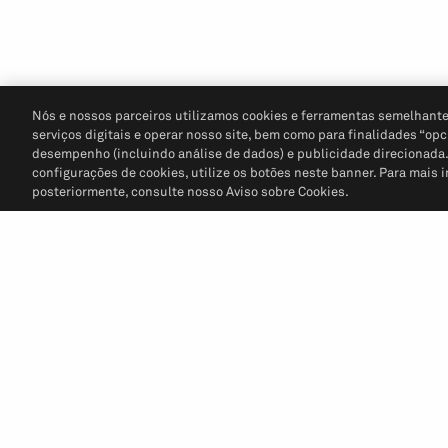
Nós e nossos parceiros utilizamos cookies e ferramentas semelhante
serviços digitais e operar nosso site, bem como para finalidades “opc
desempenho (incluindo análise de dados) e publicidade direcionada. P
configurações de cookies, utilize os botões neste banner. Para mais 
posteriormente, consulte nosso Aviso sobre Cookies.