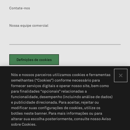
Contate-nos
Nossa equipe comercial
Definições de cookies
Disclaimers Legais
Termos de Uso
Aviso de Cookies
Nós e nossos parceiros utilizamos cookies e ferramentas
Política de Privacidade
Portal de privacidade do cliente (em inglês)
semelhantes (“Cookies”) conforme necessário para
Não Venda Minhas Informações Pessoais
© 2026 S&P Global
fornecer serviços digitais e operar nosso site, bem como
para finalidades “opcionais” relacionadas a
funcionalidade, desempenho (incluindo análise de dados)
e publicidade direcionada. Para aceitar, rejeitar ou
modificar suas configurações de cookies, utilize os
botões neste banner. Para mais informações ou para
alterar sua escolha posteriormente, consulte nosso Aviso
sobre Cookies.