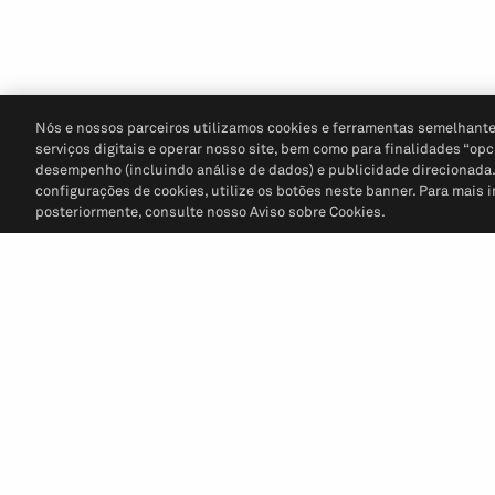
Nós e nossos parceiros utilizamos cookies e ferramentas semelhante
serviços digitais e operar nosso site, bem como para finalidades “opc
desempenho (incluindo análise de dados) e publicidade direcionada. P
configurações de cookies, utilize os botões neste banner. Para mais 
posteriormente, consulte nosso Aviso sobre Cookies.