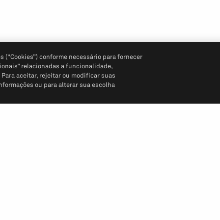
s (“Cookies”) conforme necessário para fornecer
ionais” relacionadas a funcionalidade,
ara aceitar, rejeitar ou modificar suas
informações ou para alterar sua escolha
Siga-nos