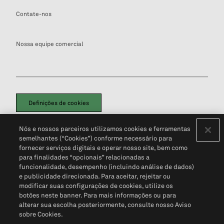
Contate-nos
Nossa equipe comercial
Definições de cookies
Disclaimers Legais
Termos de Uso
Aviso de Cookies
Nós e nossos parceiros utilizamos cookies e ferramentas
Política de Privacidade
Portal de privacidade do cliente (em inglês)
semelhantes (“Cookies”) conforme necessário para
Não Venda Minhas Informações Pessoais
© 2026 S&P Global
fornecer serviços digitais e operar nosso site, bem como
para finalidades “opcionais” relacionadas a
funcionalidade, desempenho (incluindo análise de dados)
e publicidade direcionada. Para aceitar, rejeitar ou
modificar suas configurações de cookies, utilize os
botões neste banner. Para mais informações ou para
alterar sua escolha posteriormente, consulte nosso Aviso
sobre Cookies.