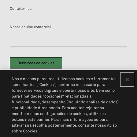
Contate-nos
Nossa equipe comercial
Definições de cookies
Disclaimers Legais
Termos de Uso
Aviso de Cookies
Nós e nossos parceiros utilizamos cookies e ferramentas
Política de Privacidade
Portal de privacidade do cliente (em inglês)
semelhantes (“Cookies”) conforme necessário para
Não Venda Minhas Informações Pessoais
© 2026 S&P Global
fornecer serviços digitais e operar nosso site, bem como
para finalidades “opcionais” relacionadas a
funcionalidade, desempenho (incluindo análise de dados)
e publicidade direcionada. Para aceitar, rejeitar ou
modificar suas configurações de cookies, utilize os
botões neste banner. Para mais informações ou para
alterar sua escolha posteriormente, consulte nosso Aviso
sobre Cookies.