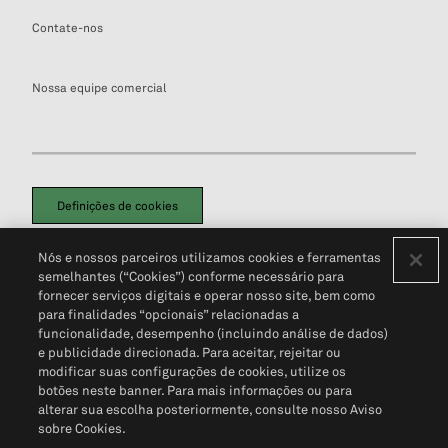
Contate-nos
Nossa equipe comercial
Definições de cookies
Disclaimers Legais
Termos de Uso
Aviso de Cookies
Nós e nossos parceiros utilizamos cookies e ferramentas
Política de Privacidade
Portal de privacidade do cliente (em inglês)
semelhantes (“Cookies”) conforme necessário para
Não Venda Minhas Informações Pessoais
© 2026 S&P Global
fornecer serviços digitais e operar nosso site, bem como
para finalidades “opcionais” relacionadas a
funcionalidade, desempenho (incluindo análise de dados)
e publicidade direcionada. Para aceitar, rejeitar ou
modificar suas configurações de cookies, utilize os
botões neste banner. Para mais informações ou para
alterar sua escolha posteriormente, consulte nosso Aviso
sobre Cookies.