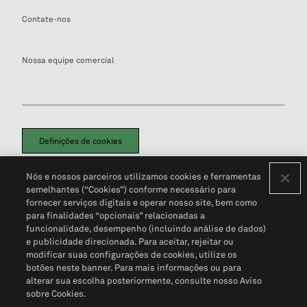
Contate-nos
Nossa equipe comercial
Definições de cookies
Disclaimers Legais
Termos de Uso
Aviso de Cookies
Nós e nossos parceiros utilizamos cookies e ferramentas
Política de Privacidade
Portal de privacidade do cliente (em inglês)
semelhantes (“Cookies”) conforme necessário para
Não Venda Minhas Informações Pessoais
© 2026 S&P Global
fornecer serviços digitais e operar nosso site, bem como
para finalidades “opcionais” relacionadas a
funcionalidade, desempenho (incluindo análise de dados)
e publicidade direcionada. Para aceitar, rejeitar ou
modificar suas configurações de cookies, utilize os
botões neste banner. Para mais informações ou para
alterar sua escolha posteriormente, consulte nosso Aviso
sobre Cookies.