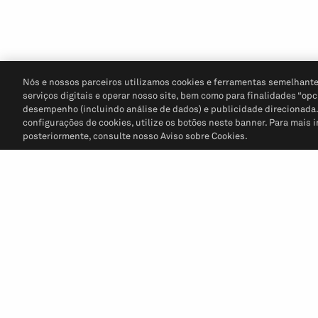
Nós e nossos parceiros utilizamos cookies e ferramentas semelhante
serviços digitais e operar nosso site, bem como para finalidades “opc
desempenho (incluindo análise de dados) e publicidade direcionada. P
configurações de cookies, utilize os botões neste banner. Para mais 
posteriormente, consulte nosso Aviso sobre Cookies.