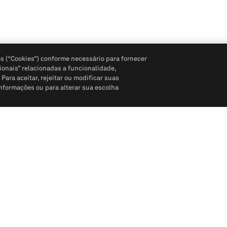
s (“Cookies”) conforme necessário para fornecer
ionais” relacionadas a funcionalidade,
ara aceitar, rejeitar ou modificar suas
informações ou para alterar sua escolha
Siga-nos