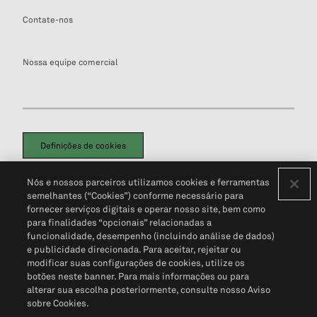
Contate-nos
Nossa equipe comercial
Definições de cookies
Disclaimers Legais
Termos de Uso
Aviso de Cookies
Nós e nossos parceiros utilizamos cookies e ferramentas
Política de Privacidade
Portal de privacidade do cliente (em inglês)
semelhantes (“Cookies”) conforme necessário para
Não Venda Minhas Informações Pessoais
© 2026 S&P Global
fornecer serviços digitais e operar nosso site, bem como
para finalidades “opcionais” relacionadas a
funcionalidade, desempenho (incluindo análise de dados)
e publicidade direcionada. Para aceitar, rejeitar ou
modificar suas configurações de cookies, utilize os
botões neste banner. Para mais informações ou para
alterar sua escolha posteriormente, consulte nosso Aviso
sobre Cookies.