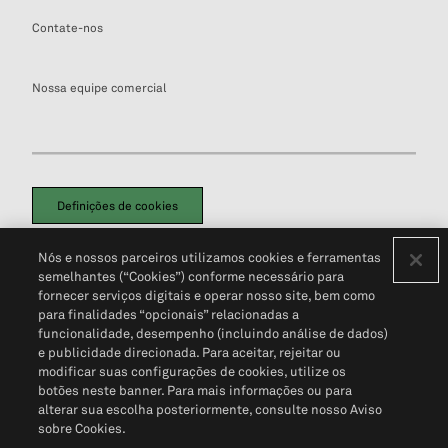
Contate-nos
Nossa equipe comercial
Definições de cookies
Disclaimers Legais
Termos de Uso
Aviso de Cookies
Nós e nossos parceiros utilizamos cookies e ferramentas
Política de Privacidade
Portal de privacidade do cliente (em inglês)
semelhantes (“Cookies”) conforme necessário para
Não Venda Minhas Informações Pessoais
© 2026 S&P Global
fornecer serviços digitais e operar nosso site, bem como
para finalidades “opcionais” relacionadas a
funcionalidade, desempenho (incluindo análise de dados)
e publicidade direcionada. Para aceitar, rejeitar ou
modificar suas configurações de cookies, utilize os
botões neste banner. Para mais informações ou para
alterar sua escolha posteriormente, consulte nosso Aviso
sobre Cookies.