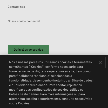
Contate-nos
Nossa equipe comercial
Definições de cookies
Disclaimers Legais
Termos de Uso
Aviso de Cookies
Nós e nossos parceiros utilizamos cookies e ferramentas
Política de Privacidade
Portal de privacidade do cliente (em inglês)
semelhantes (“Cookies”) conforme necessário para
Não Venda Minhas Informações Pessoais
© 2026 S&P Global
fornecer serviços digitais e operar nosso site, bem como
para finalidades “opcionais” relacionadas a
funcionalidade, desempenho (incluindo análise de dados)
e publicidade direcionada. Para aceitar, rejeitar ou
modificar suas configurações de cookies, utilize os
botões neste banner. Para mais informações ou para
alterar sua escolha posteriormente, consulte nosso Aviso
sobre Cookies.