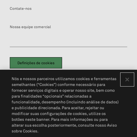
Contate-nos
Nossa equipe comercial
Definições de cookies
Disclaimers Legais
Termos de Uso
Aviso de Cookies
Nós e nossos parceiros utilizamos cookies e ferramentas
Política de Privacidade
Portal de privacidade do cliente (em inglês)
semelhantes (“Cookies”) conforme necessário para
Não Venda Minhas Informações Pessoais
© 2026 S&P Global
fornecer serviços digitais e operar nosso site, bem como
para finalidades “opcionais” relacionadas a
funcionalidade, desempenho (incluindo análise de dados)
e publicidade direcionada. Para aceitar, rejeitar ou
modificar suas configurações de cookies, utilize os
botões neste banner. Para mais informações ou para
alterar sua escolha posteriormente, consulte nosso Aviso
sobre Cookies.