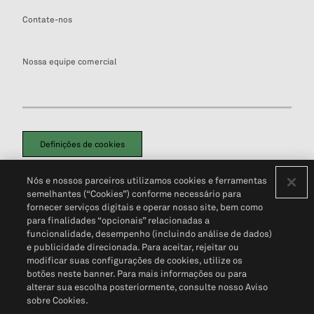
Contate-nos
Nossa equipe comercial
Definições de cookies
Disclaimers Legais
Termos de Uso
Aviso de Cookies
Nós e nossos parceiros utilizamos cookies e ferramentas
Política de Privacidade
Portal de privacidade do cliente (em inglês)
semelhantes (“Cookies”) conforme necessário para
Não Venda Minhas Informações Pessoais
© 2026 S&P Global
fornecer serviços digitais e operar nosso site, bem como
para finalidades “opcionais” relacionadas a
funcionalidade, desempenho (incluindo análise de dados)
e publicidade direcionada. Para aceitar, rejeitar ou
modificar suas configurações de cookies, utilize os
botões neste banner. Para mais informações ou para
alterar sua escolha posteriormente, consulte nosso Aviso
sobre Cookies.