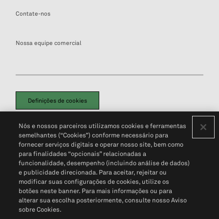
Contate-nos
Nossa equipe comercial
Definições de cookies
Disclaimers Legais
Termos de Uso
Aviso de Cookies
Nós e nossos parceiros utilizamos cookies e ferramentas
Política de Privacidade
Portal de privacidade do cliente (em inglês)
semelhantes (“Cookies”) conforme necessário para
Não Venda Minhas Informações Pessoais
© 2026 S&P Global
fornecer serviços digitais e operar nosso site, bem como
para finalidades “opcionais” relacionadas a
funcionalidade, desempenho (incluindo análise de dados)
e publicidade direcionada. Para aceitar, rejeitar ou
modificar suas configurações de cookies, utilize os
botões neste banner. Para mais informações ou para
alterar sua escolha posteriormente, consulte nosso Aviso
sobre Cookies.