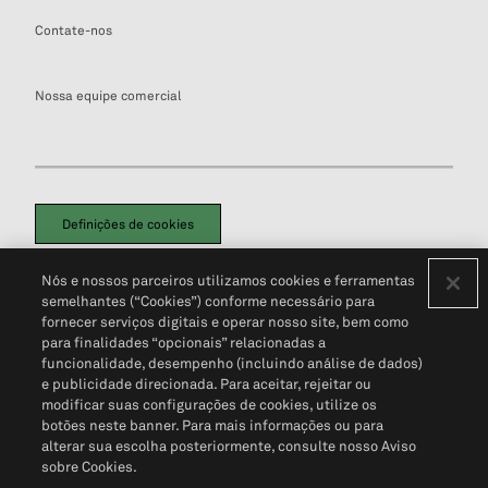
Contate-nos
Nossa equipe comercial
Definições de cookies
Disclaimers Legais
Termos de Uso
Aviso de Cookies
Nós e nossos parceiros utilizamos cookies e ferramentas
Política de Privacidade
Portal de privacidade do cliente (em inglês)
semelhantes (“Cookies”) conforme necessário para
Não Venda Minhas Informações Pessoais
© 2026 S&P Global
fornecer serviços digitais e operar nosso site, bem como
para finalidades “opcionais” relacionadas a
funcionalidade, desempenho (incluindo análise de dados)
e publicidade direcionada. Para aceitar, rejeitar ou
modificar suas configurações de cookies, utilize os
botões neste banner. Para mais informações ou para
alterar sua escolha posteriormente, consulte nosso Aviso
sobre Cookies.