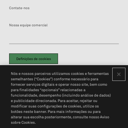
Contate-nos
Nossa equipe comercial
Definições de cookies
Disclaimers Legais
Termos de Uso
Aviso de Cookies
Nós e nossos parceiros utilizamos cookies e ferramentas
Política de Privacidade
Portal de privacidade do cliente (em inglês)
semelhantes (“Cookies”) conforme necessário para
Não Venda Minhas Informações Pessoais
© 2026 S&P Global
fornecer serviços digitais e operar nosso site, bem como
para finalidades “opcionais” relacionadas a
funcionalidade, desempenho (incluindo análise de dados)
e publicidade direcionada. Para aceitar, rejeitar ou
modificar suas configurações de cookies, utilize os
botões neste banner. Para mais informações ou para
alterar sua escolha posteriormente, consulte nosso Aviso
sobre Cookies.