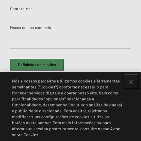
Contate-nos
Nossa equipe comercial
Definições de cookies
Disclaimers Legais
Termos de Uso
Aviso de Cookies
Nós e nossos parceiros utilizamos cookies e ferramentas
Política de Privacidade
Portal de privacidade do cliente (em inglês)
semelhantes (“Cookies”) conforme necessário para
Não Venda Minhas Informações Pessoais
© 2026 S&P Global
fornecer serviços digitais e operar nosso site, bem como
para finalidades “opcionais” relacionadas a
funcionalidade, desempenho (incluindo análise de dados)
e publicidade direcionada. Para aceitar, rejeitar ou
modificar suas configurações de cookies, utilize os
botões neste banner. Para mais informações ou para
alterar sua escolha posteriormente, consulte nosso Aviso
sobre Cookies.