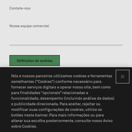
Contate-nos
Nossa equipe comercial
Definições de cookies
Disclaimers Legais
Termos de Uso
Aviso de Cookies
Nós e nossos parceiros utilizamos cookies e ferramentas
Política de Privacidade
Portal de privacidade do cliente (em inglês)
semelhantes (“Cookies”) conforme necessário para
Não Venda Minhas Informações Pessoais
© 2026 S&P Global
fornecer serviços digitais e operar nosso site, bem como
para finalidades “opcionais” relacionadas a
funcionalidade, desempenho (incluindo análise de dados)
e publicidade direcionada. Para aceitar, rejeitar ou
modificar suas configurações de cookies, utilize os
botões neste banner. Para mais informações ou para
alterar sua escolha posteriormente, consulte nosso Aviso
sobre Cookies.