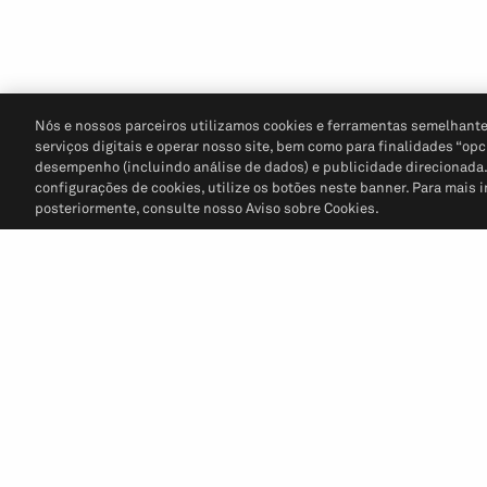
Nós e nossos parceiros utilizamos cookies e ferramentas semelhante
serviços digitais e operar nosso site, bem como para finalidades “opc
desempenho (incluindo análise de dados) e publicidade direcionada. P
configurações de cookies, utilize os botões neste banner. Para mais 
posteriormente, consulte nosso Aviso sobre Cookies.