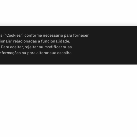
s (“Cookies”) conforme necessário para fornecer
ionais” relacionadas a funcionalidade,
ara aceitar, rejeitar ou modificar suas
informações ou para alterar sua escolha
Siga-nos