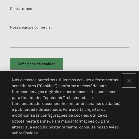
Contate-nos
Nossa equipe comercial
Definições de cookies
Disclaimers Legais
Termos de Uso
Aviso de Cookies
Nós e nossos parceiros utilizamos cookies e ferramentas
Política de Privacidade
Portal de privacidade do cliente (em inglês)
semelhantes (“Cookies”) conforme necessário para
Não Venda Minhas Informações Pessoais
© 2026 S&P Global
fornecer serviços digitais e operar nosso site, bem como
para finalidades “opcionais” relacionadas a
funcionalidade, desempenho (incluindo análise de dados)
e publicidade direcionada. Para aceitar, rejeitar ou
modificar suas configurações de cookies, utilize os
botões neste banner. Para mais informações ou para
alterar sua escolha posteriormente, consulte nosso Aviso
sobre Cookies.