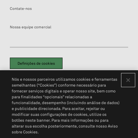
Contate-nos
Nossa equipe comercial
Definições de cookies
Disclaimers Legais
Termos de Uso
Aviso de Cookies
Nós e nossos parceiros utilizamos cookies e ferramentas
Política de Privacidade
Portal de privacidade do cliente (em inglês)
semelhantes (“Cookies”) conforme necessário para
Não Venda Minhas Informações Pessoais
© 2026 S&P Global
fornecer serviços digitais e operar nosso site, bem como
para finalidades “opcionais” relacionadas a
funcionalidade, desempenho (incluindo análise de dados)
e publicidade direcionada. Para aceitar, rejeitar ou
modificar suas configurações de cookies, utilize os
botões neste banner. Para mais informações ou para
alterar sua escolha posteriormente, consulte nosso Aviso
sobre Cookies.