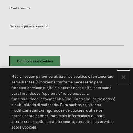
Contate-nos
Nossa equipe comercial
Definições de cookies
Disclaimers Legais
Termos de Uso
Aviso de Cookies
Nós e nossos parceiros utilizamos cookies e ferramentas
Política de Privacidade
Portal de privacidade do cliente (em inglês)
semelhantes (“Cookies”) conforme necessário para
Não Venda Minhas Informações Pessoais
© 2026 S&P Global
fornecer serviços digitais e operar nosso site, bem como
para finalidades “opcionais” relacionadas a
funcionalidade, desempenho (incluindo análise de dados)
e publicidade direcionada. Para aceitar, rejeitar ou
modificar suas configurações de cookies, utilize os
botões neste banner. Para mais informações ou para
alterar sua escolha posteriormente, consulte nosso Aviso
sobre Cookies.