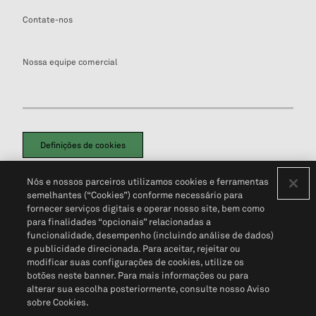
Contate-nos
Nossa equipe comercial
Definições de cookies
Disclaimers Legais
Termos de Uso
Aviso de Cookies
Nós e nossos parceiros utilizamos cookies e ferramentas
Política de Privacidade
Portal de privacidade do cliente (em inglês)
semelhantes (“Cookies”) conforme necessário para
Não Venda Minhas Informações Pessoais
© 2026 S&P Global
fornecer serviços digitais e operar nosso site, bem como
para finalidades “opcionais” relacionadas a
funcionalidade, desempenho (incluindo análise de dados)
e publicidade direcionada. Para aceitar, rejeitar ou
modificar suas configurações de cookies, utilize os
botões neste banner. Para mais informações ou para
alterar sua escolha posteriormente, consulte nosso Aviso
sobre Cookies.