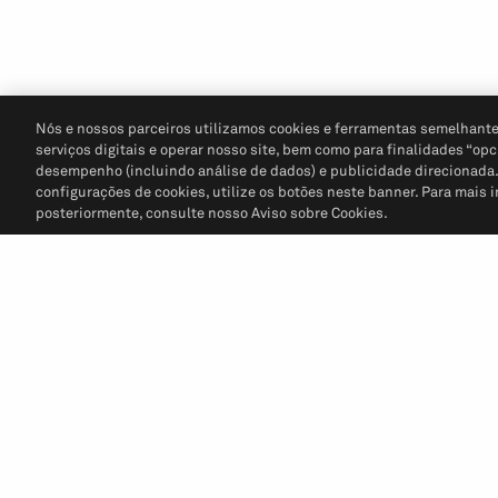
Nós e nossos parceiros utilizamos cookies e ferramentas semelhante
serviços digitais e operar nosso site, bem como para finalidades “opc
desempenho (incluindo análise de dados) e publicidade direcionada. P
configurações de cookies, utilize os botões neste banner. Para mais 
posteriormente, consulte nosso Aviso sobre Cookies.