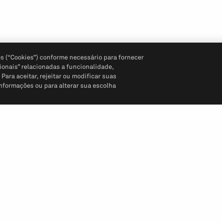
s (“Cookies”) conforme necessário para fornecer
ionais” relacionadas a funcionalidade,
ara aceitar, rejeitar ou modificar suas
informações ou para alterar sua escolha
Siga-nos