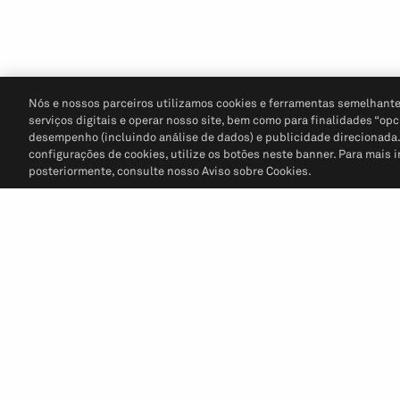
Nós e nossos parceiros utilizamos cookies e ferramentas semelhante
serviços digitais e operar nosso site, bem como para finalidades “opc
desempenho (incluindo análise de dados) e publicidade direcionada. P
configurações de cookies, utilize os botões neste banner. Para mais 
posteriormente, consulte nosso Aviso sobre Cookies.