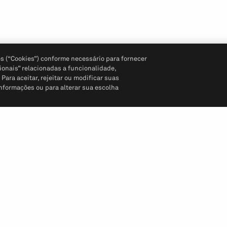
s (“Cookies”) conforme necessário para fornecer
ionais” relacionadas a funcionalidade,
ara aceitar, rejeitar ou modificar suas
informações ou para alterar sua escolha
Siga-nos