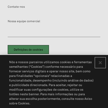
Contate-nos
Nossa equipe comercial
Definições de cookies
Disclaimers Legais
Termos de Uso
Aviso de Cookies
Nós e nossos parceiros utilizamos cookies e ferramentas
Política de Privacidade
Portal de privacidade do cliente (em inglês)
semelhantes (“Cookies”) conforme necessário para
Não Venda Minhas Informações Pessoais
© 2026 S&P Global
fornecer serviços digitais e operar nosso site, bem como
para finalidades “opcionais” relacionadas a
funcionalidade, desempenho (incluindo análise de dados)
e publicidade direcionada. Para aceitar, rejeitar ou
modificar suas configurações de cookies, utilize os
botões neste banner. Para mais informações ou para
alterar sua escolha posteriormente, consulte nosso Aviso
sobre Cookies.