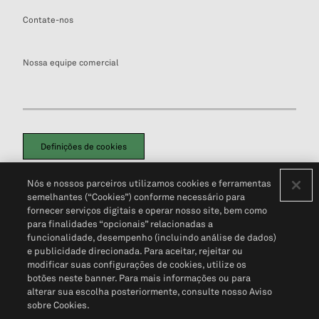
Contate-nos
Nossa equipe comercial
Definições de cookies
Disclaimers Legais
Termos de Uso
Aviso de Cookies
Nós e nossos parceiros utilizamos cookies e ferramentas
Política de Privacidade
Portal de privacidade do cliente (em inglês)
semelhantes (“Cookies”) conforme necessário para
Não Venda Minhas Informações Pessoais
© 2026 S&P Global
fornecer serviços digitais e operar nosso site, bem como
para finalidades “opcionais” relacionadas a
funcionalidade, desempenho (incluindo análise de dados)
e publicidade direcionada. Para aceitar, rejeitar ou
modificar suas configurações de cookies, utilize os
botões neste banner. Para mais informações ou para
alterar sua escolha posteriormente, consulte nosso Aviso
sobre Cookies.