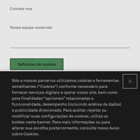
Contate-nos
Nossa equipe comercial
Definições de cookies
Disclaimers Legais
Termos de Uso
Aviso de Cookies
Nós e nossos parceiros utilizamos cookies e ferramentas
Política de Privacidade
Portal de privacidade do cliente (em inglês)
semelhantes (“Cookies”) conforme necessário para
Não Venda Minhas Informações Pessoais
© 2026 S&P Global
fornecer serviços digitais e operar nosso site, bem como
para finalidades “opcionais” relacionadas a
funcionalidade, desempenho (incluindo análise de dados)
e publicidade direcionada. Para aceitar, rejeitar ou
modificar suas configurações de cookies, utilize os
botões neste banner. Para mais informações ou para
alterar sua escolha posteriormente, consulte nosso Aviso
sobre Cookies.