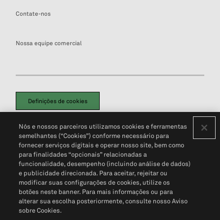
Contate-nos
Nossa equipe comercial
Definições de cookies
Disclaimers Legais
Termos de Uso
Aviso de Cookies
Nós e nossos parceiros utilizamos cookies e ferramentas
Política de Privacidade
Portal de privacidade do cliente (em inglês)
semelhantes (“Cookies”) conforme necessário para
Não Venda Minhas Informações Pessoais
© 2026 S&P Global
fornecer serviços digitais e operar nosso site, bem como
para finalidades “opcionais” relacionadas a
funcionalidade, desempenho (incluindo análise de dados)
e publicidade direcionada. Para aceitar, rejeitar ou
modificar suas configurações de cookies, utilize os
botões neste banner. Para mais informações ou para
alterar sua escolha posteriormente, consulte nosso Aviso
sobre Cookies.