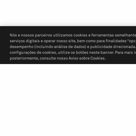
Nós e nossos parceiros utilizamos cookies e ferramentas semelhante
serviços digitais e operar nosso site, bem como para finalidades “opc
desempenho (incluindo análise de dados) e publicidade direcionada. P
configurações de cookies, utilize os botões neste banner. Para mais 
posteriormente, consulte nosso Aviso sobre Cookies.