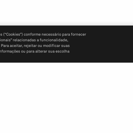
s (“Cookies”) conforme necessário para fornecer
ionais” relacionadas a funcionalidade,
ara aceitar, rejeitar ou modificar suas
informações ou para alterar sua escolha
Siga-nos