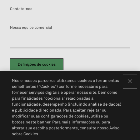
Contate-nos
Nossa equipe comercial
Definições de cookies
Disclaimers Legais
Termos de Uso
Aviso de Cookies
Nós e nossos parceiros utilizamos cookies e ferramentas
Política de Privacidade
Portal de privacidade do cliente (em inglês)
semelhantes (“Cookies”) conforme necessário para
Não Venda Minhas Informações Pessoais
© 2026 S&P Global
fornecer serviços digitais e operar nosso site, bem como
para finalidades “opcionais” relacionadas a
funcionalidade, desempenho (incluindo análise de dados)
e publicidade direcionada. Para aceitar, rejeitar ou
modificar suas configurações de cookies, utilize os
botões neste banner. Para mais informações ou para
alterar sua escolha posteriormente, consulte nosso Aviso
sobre Cookies.