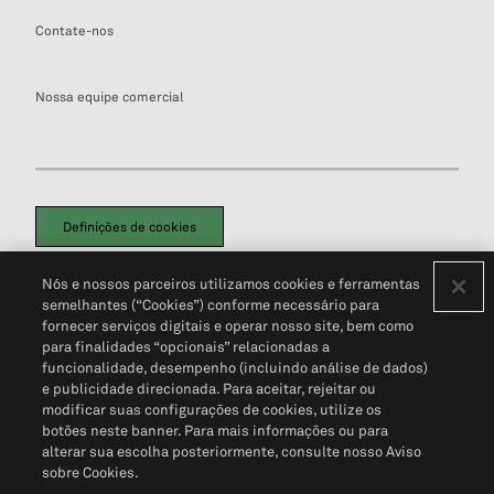
Contate-nos
Nossa equipe comercial
Definições de cookies
Disclaimers Legais
Termos de Uso
Aviso de Cookies
Nós e nossos parceiros utilizamos cookies e ferramentas
Política de Privacidade
Portal de privacidade do cliente (em inglês)
semelhantes (“Cookies”) conforme necessário para
Não Venda Minhas Informações Pessoais
© 2026 S&P Global
fornecer serviços digitais e operar nosso site, bem como
para finalidades “opcionais” relacionadas a
funcionalidade, desempenho (incluindo análise de dados)
e publicidade direcionada. Para aceitar, rejeitar ou
modificar suas configurações de cookies, utilize os
botões neste banner. Para mais informações ou para
alterar sua escolha posteriormente, consulte nosso Aviso
sobre Cookies.