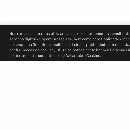
Nós e nossos parceiros utilizamos cookies e ferramentas semelhante
serviços digitais e operar nosso site, bem como para finalidades “opc
desempenho (incluindo análise de dados) e publicidade direcionada. P
configurações de cookies, utilize os botões neste banner. Para mais 
posteriormente, consulte nosso Aviso sobre Cookies.