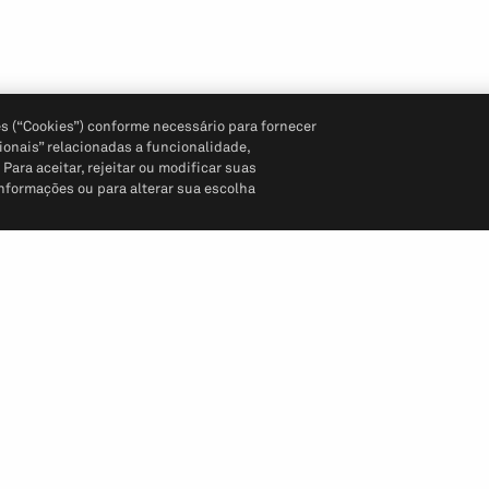
s (“Cookies”) conforme necessário para fornecer
ionais” relacionadas a funcionalidade,
ara aceitar, rejeitar ou modificar suas
informações ou para alterar sua escolha
Siga-nos