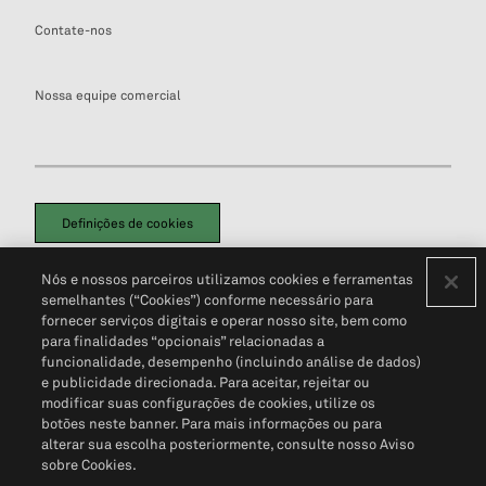
Contate-nos
Nossa equipe comercial
Definições de cookies
Disclaimers Legais
Termos de Uso
Aviso de Cookies
Nós e nossos parceiros utilizamos cookies e ferramentas
Política de Privacidade
Portal de privacidade do cliente (em inglês)
semelhantes (“Cookies”) conforme necessário para
Não Venda Minhas Informações Pessoais
© 2026 S&P Global
fornecer serviços digitais e operar nosso site, bem como
para finalidades “opcionais” relacionadas a
funcionalidade, desempenho (incluindo análise de dados)
e publicidade direcionada. Para aceitar, rejeitar ou
modificar suas configurações de cookies, utilize os
botões neste banner. Para mais informações ou para
alterar sua escolha posteriormente, consulte nosso Aviso
sobre Cookies.